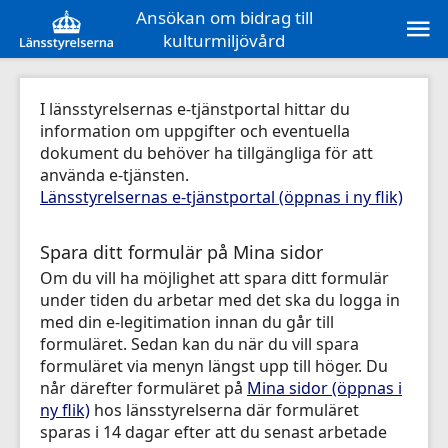
Ansökan om bidrag till
kulturmiljövård
I länsstyrelsernas e-tjänstportal hittar du
information om uppgifter och eventuella
dokument du behöver ha tillgängliga för att
använda e-tjänsten.
Länsstyrelsernas e-tjänstportal (öppnas i ny flik)
Spara ditt formulär på Mina sidor
Om du vill ha möjlighet att spara ditt formulär
under tiden du arbetar med det ska du logga in
med din e-legitimation innan du går till
formuläret. Sedan kan du när du vill spara
formuläret via menyn längst upp till höger. Du
når därefter formuläret på
Mina sidor (öppnas i
ny flik)
hos länsstyrelserna där formuläret
sparas i 14 dagar efter att du senast arbetade