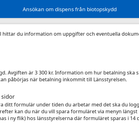
Ansökan om dispens från biotopskydd
tal hittar du information om uppgifter och eventuella dokum
. Avgiften är 3 300 kr. Information om hur betalning ska sk
n påbörjas när betalning inkommit till Länsstyrelsen.
 sidor
ra ditt formulär under tiden du arbetar med det ska du logg
ärefter kan du när du vill spara formuläret via menyn längst 
s i ny flik) hos länsstyrelserna där formuläret sparas i 14 