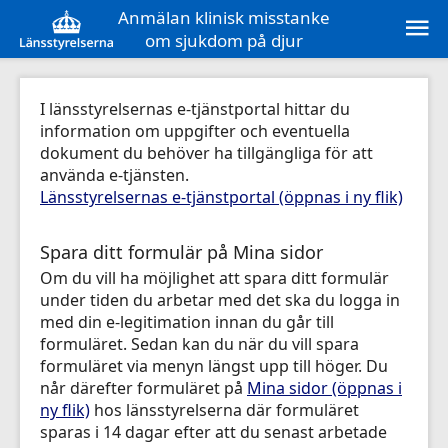
Anmälan klinisk misstanke
om sjukdom på djur
I länsstyrelsernas e-tjänstportal hittar du
information om uppgifter och eventuella
dokument du behöver ha tillgängliga för att
Länsstyrelsernas e-tjänstportal (öppnas i ny flik)
Spara ditt formulär på Mina sidor
Om du vill ha möjlighet att spara ditt formulär
under tiden du arbetar med det ska du logga in
med din e-legitimation innan du går till
formuläret. Sedan kan du när du vill spara
formuläret via menyn längst upp till höger. Du
når därefter formuläret på
Mina sidor (öppnas i
ny flik)
hos länsstyrelserna där formuläret
sparas i 14 dagar efter att du senast arbetade