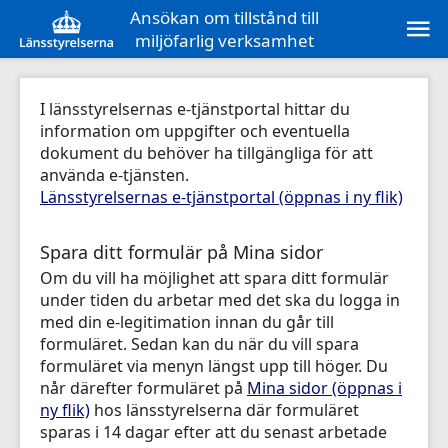
Ansökan om tillstånd till
miljöfarlig verksamhet
I länsstyrelsernas e-tjänstportal hittar du
information om uppgifter och eventuella
dokument du behöver ha tillgängliga för att
använda e-tjänsten.
Länsstyrelsernas e-tjänstportal (öppnas i ny flik)
Spara ditt formulär på Mina sidor
Om du vill ha möjlighet att spara ditt formulär
under tiden du arbetar med det ska du logga in
med din e-legitimation innan du går till
formuläret. Sedan kan du när du vill spara
formuläret via menyn längst upp till höger. Du
når därefter formuläret på
Mina sidor (öppnas i
ny flik)
hos länsstyrelserna där formuläret
sparas i 14 dagar efter att du senast arbetade