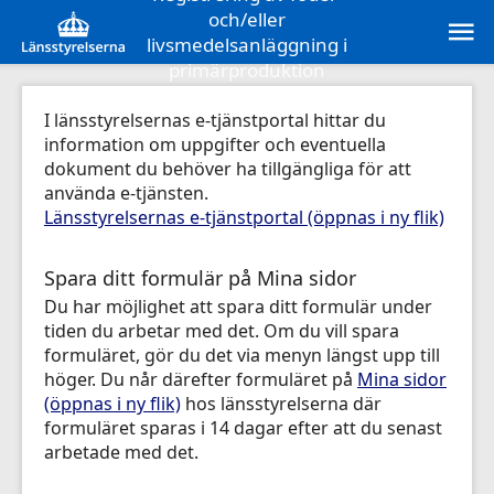
och/eller
livsmedelsanläggning i
primärproduktion
I länsstyrelsernas e-tjänstportal hittar du
information om uppgifter och eventuella
dokument du behöver ha tillgängliga för att
använda e-tjänsten.
Länsstyrelsernas e-tjänstportal (öppnas i ny flik)
Spara ditt formulär på Mina sidor
Du har möjlighet att spara ditt formulär under
tiden du arbetar med det. Om du vill spara
formuläret, gör du det via menyn längst upp till
höger. Du når därefter formuläret på
Mina sidor
(öppnas i ny flik)
hos länsstyrelserna där
formuläret sparas i 14 dagar efter att du senast
arbetade med det.